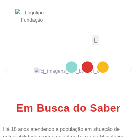
NOSSOS PROJETOS
COMO AJUDAR
QUEM SOMOS
NOSSO BLOG
Em Busca do Saber
Há 18 anos atendendo a população em situação de
vulnerabilidade e risco social no bairro de Magalhães